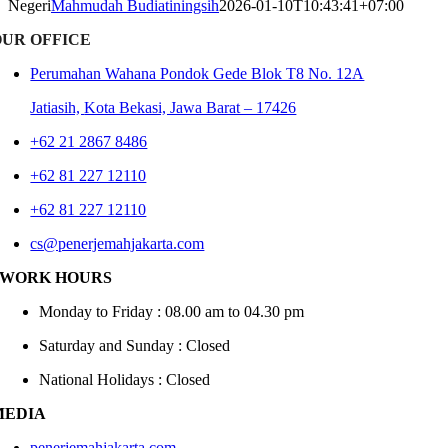
Negeri
Mahmudah Budiatiningsih
2026-01-10T10:43:41+07:00
OUR OFFICE
Perumahan Wahana Pondok Gede Blok T8 No. 12A
Jatiasih,
Kota Bekasi, Jawa Barat – 17426
+62 21 2867 8486
+62 81 227 12110
+62 81 227 12110
cs@penerjemahjakarta.com
WORK HOURS
Monday to Friday : 08.00 am to 04.30 pm
Saturday and Sunday : Closed
National Holidays : Closed
MEDIA
penerjemahjakarta.com