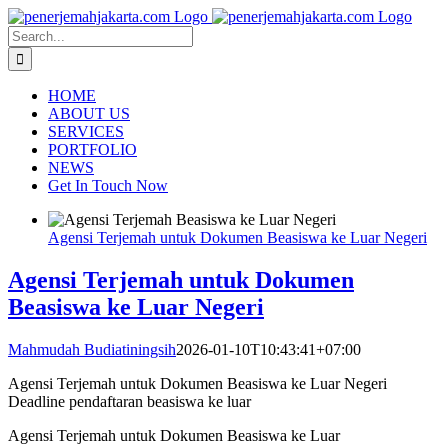
Skip
to
Search
content
for:
HOME
ABOUT US
SERVICES
PORTFOLIO
NEWS
Get In Touch Now
Agensi Terjemah untuk Dokumen Beasiswa ke Luar Negeri
Agensi Terjemah untuk Dokumen
Beasiswa ke Luar Negeri
Mahmudah Budiatiningsih
2026-01-10T10:43:41+07:00
Agensi Terjemah untuk Dokumen Beasiswa ke Luar Negeri
Deadline pendaftaran beasiswa ke luar
Agensi Terjemah untuk Dokumen Beasiswa ke Luar