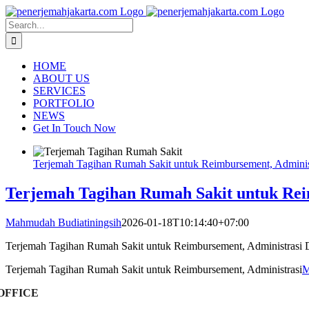
Skip
to
Search
content
for:
HOME
ABOUT US
SERVICES
PORTFOLIO
NEWS
Get In Touch Now
Terjemah Tagihan Rumah Sakit untuk Reimbursement, Adminis
Terjemah Tagihan Rumah Sakit untuk Rei
Mahmudah Budiatiningsih
2026-01-18T10:14:40+07:00
Terjemah Tagihan Rumah Sakit untuk Reimbursement, Administrasi 
Terjemah Tagihan Rumah Sakit untuk Reimbursement, Administrasi
M
OFFICE