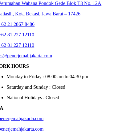
Perumahan Wahana Pondok Gede Blok T8 No. 12A
Jatiasih,
Kota Bekasi, Jawa Barat – 17426
+62 21 2867 8486
+62 81 227 12110
+62 81 227 12110
cs@penerjemahjakarta.com
ORK HOURS
Monday to Friday : 08.00 am to 04.30 pm
Saturday and Sunday : Closed
National Holidays : Closed
IA
penerjemahjakarta.com
penerjemahjakarta.com