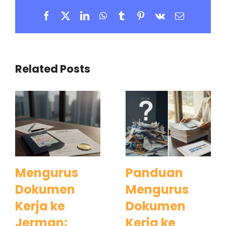
Facebook
X
LinkedIn
WhatsApp
Tumblr
Pinterest
Vk
Email
Related Posts
Mengurus
Panduan
Dokumen
Mengurus
Kerja ke
Dokumen
Jerman:
Kerja ke