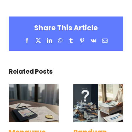
Share This Article
Facebook
X
LinkedIn
WhatsApp
Tumblr
Pinterest
Vk
Email
Related Posts