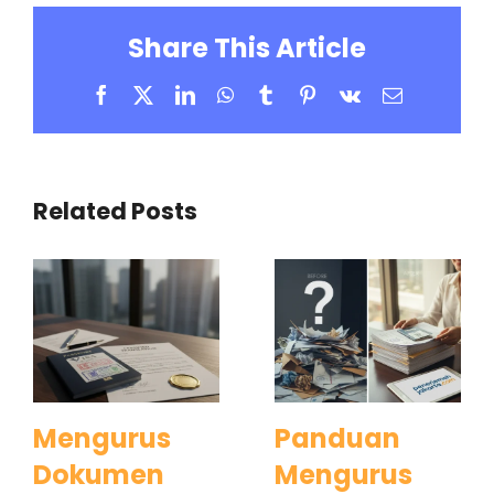
Share This Article
Facebook
X
LinkedIn
WhatsApp
Tumblr
Pinterest
Vk
Email
Related Posts
Mengurus
Panduan
Dokumen
Mengurus