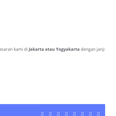
asaran kami di
Jakarta atau Yogyakarta
dengan janji
Facebook
X
LinkedIn
WhatsApp
Tumblr
Pinterest
Vk
Email