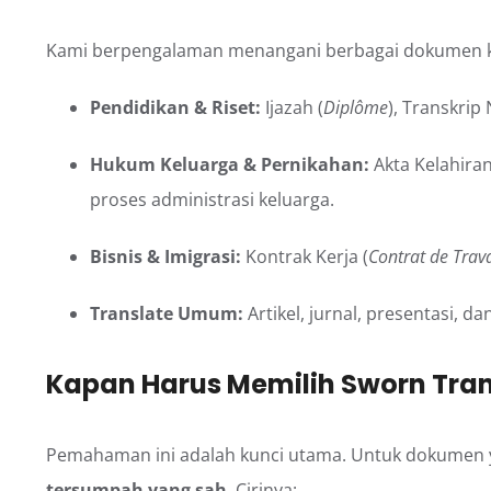
Kami berpengalaman menangani berbagai dokumen kru
Pendidikan & Riset:
Ijazah (
Diplôme
), Transkrip N
Hukum Keluarga & Pernikahan:
Akta Kelahiran
proses administrasi keluarga.
Bisnis & Imigrasi:
Kontrak Kerja (
Contrat de Trava
Translate Umum:
Artikel, jurnal, presentasi, da
Kapan Harus Memilih Sworn Tra
Pemahaman ini adalah kunci utama. Untuk dokumen yan
tersumpah yang sah
. Cirinya: