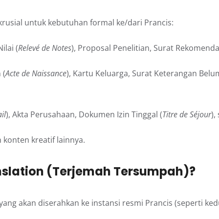
sial untuk kebutuhan formal ke/dari Prancis:
ilai (
Relevé de Notes
), Proposal Penelitian, Surat Rekomendas
 (
Acte de Naissance
), Kartu Keluarga, Surat Keterangan Belu
il
), Akta Perusahaan, Dokumen Izin Tinggal (
Titre de Séjour
),
n konten kreatif lainnya.
nslation (Terjemah Tersumpah)?
g akan diserahkan ke instansi resmi Prancis (seperti kedu