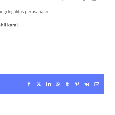
ngi legalitas perusahaan.
hli kami.
Facebook
X
LinkedIn
WhatsApp
Tumblr
Pinterest
Vk
Email