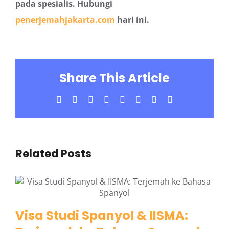
pada spesialis. Hubungi
penerjemahjakarta.com
hari ini.
Share This Article
Facebook
X
LinkedIn
WhatsApp
Tumblr
Pinterest
Vk
Email
Related Posts
Visa Studi Spanyol & IISMA: