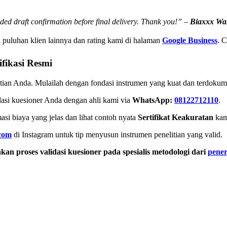
ided draft confirmation before final delivery. Thank you!” –
Biaxxx Wa
puluhan klien lainnya dan rating kami di halaman
Google Business
. C
ifikasi Resmi
ian Anda. Mulailah dengan fondasi instrumen yang kuat dan terdokume
asi kuesioner Anda dengan ahli kami via
WhatsApp:
08122712110
.
si biaya yang jelas dan lihat contoh nyata
Sertifikat Keakuratan
kam
com
di Instagram untuk tip menyusun instrumen penelitian yang valid.
an proses validasi kuesioner pada spesialis metodologi dari
pene