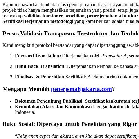
Kami menawarkan lebih dari jasa penerjemahan biasa. Layanan inti 
proyek tidak hanya menghasilkan terjemahan yang presisi, tetapi jug
mencakup
validitas kuesioner penelitian
,
penerjemahan alat ukur 
Sertifikasi terjemahan metodologi
yang kami berikan adalah nilai 
Proses Validasi: Transparan, Terstruktur, dan Terdo
Kami mengikuti protokol berstandar yang dapat dipertanggungjawab
Forward Translation:
Diterjemahkan oleh
Translator A
, seor
Blind Back-Translation:
Diterjemahkan kembali ke bahasa s
Finalisasi & Penerbitan Sertifikat:
Anda menerima dokumen t
Mengapa Memilih
penerjemahjakarta.com
?
Dokumen Pendukung Publikasi:
Sertifikat keakuratan te
Kemudahan Akses dan Komunikasi:
Dengan
kantor di Ja
Indonesia.
Bukti Sosial: Dipercaya untuk Penelitian yang Rigor
“
Pelayanan cepat dan akurat, even kita akan dapat sertifikatn