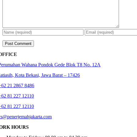
OFFICE
Perumahan Wahana Pondok Gede Blok T8 No. 12A
Jatiasih,
Kota Bekasi, Jawa Barat – 17426
+62 21 2867 8486
+62 81 227 12110
+62 81 227 12110
cs@penerjemahjakarta.com
ORK HOURS