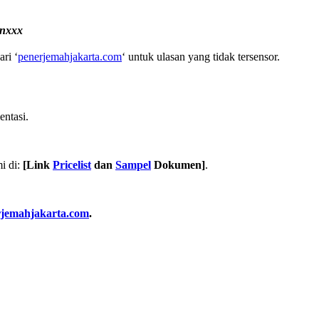
nxxx
ari ‘
penerjemahjakarta.com
‘ untuk ulasan yang tidak tersensor.
ntasi.
i di:
[Link
Pricelist
dan
Sampel
Dokumen]
.
rjemahjakarta.com
.