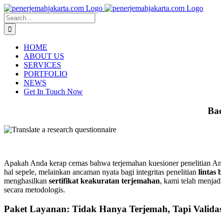
Skip
to
Search
content
for:
HOME
ABOUT US
SERVICES
PORTFOLIO
NEWS
Get In Touch Now
Bac
Apakah Anda kerap cemas bahwa terjemahan kuesioner penelitian 
hal sepele, melainkan ancaman nyata bagi integritas penelitian
lintas
menghasilkan
sertifikat keakuratan terjemahan
, kami telah menjad
secara metodologis.
Paket Layanan: Tidak Hanya Terjemah, Tapi Valida