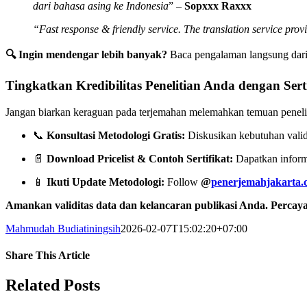
dari bahasa asing ke Indonesia
” –
Sopxxx Raxxx
“Fast response & friendly service. The translation service prov
🔍 Ingin mendengar lebih banyak?
Baca pengalaman langsung dari 
Tingkatkan Kredibilitas Penelitian Anda dengan Sert
Jangan biarkan keraguan pada terjemahan melemahkan temuan penelit
📞
Konsultasi Metodologi Gratis:
Diskusikan kebutuhan valid
📄
Download Pricelist & Contoh Sertifikat:
Dapatkan informa
📱
Ikuti Update Metodologi:
Follow
@
penerjemahjakarta.
Amankan validitas data dan kelancaran publikasi Anda. Percayak
Mahmudah Budiatiningsih
2026-02-07T15:02:20+07:00
Share This Article
Facebook
X
LinkedIn
WhatsApp
Tumblr
Pinterest
Vk
Email
Related Posts