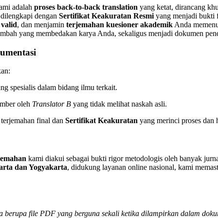
kami adalah
proses back-to-back translation
yang ketat, dirancang kh
a dilengkapi dengan
Sertifikat Keakuratan Resmi
yang menjadi bukti f
valid
, dan menjamin
terjemahan kuesioner akademik
Anda memenuhi 
tambah yang membedakan karya Anda, sekaligus menjadi dokumen penduk
kumentasi
kan:
ang spesialis dalam bidang ilmu terkait.
umber oleh
Translator B
yang tidak melihat naskah asli.
erjemahan final dan
Sertifikat Keakuratan
yang merinci proses dan ha
rjemahan
kami diakui sebagai bukti rigor metodologis oleh banyak jurnal
karta dan Yogyakarta
, didukung layanan online nasional, kami memasti
ya berupa file PDF yang berguna sekali ketika dilampirkan dalam doku