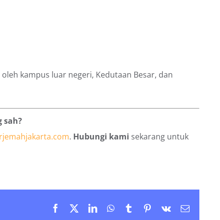
oleh kampus luar negeri, Kedutaan Besar, dan
 sah?
rjemahjakarta.com
.
Hubungi kami
sekarang untuk
Facebook
X
LinkedIn
WhatsApp
Tumblr
Pinterest
Vk
Email