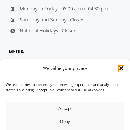
Monday to Friday : 08.00 am to 04.30 pm
Saturday and Sunday : Closed
National Holidays : Closed
MEDIA
penerjemahjakarta.com
We value your privacy
penerjemahjakarta.com
We use cookies to enhance your browsing experience and analyse our
penerjemahjakarta.com
traffic. By clicking "Accept", you consent to our use of cookies.
Accept
© Copyright 2004 -
2026 | penerjemahjakarta.com
| All Rights Reserved |
Corporate Policy Update
Deny