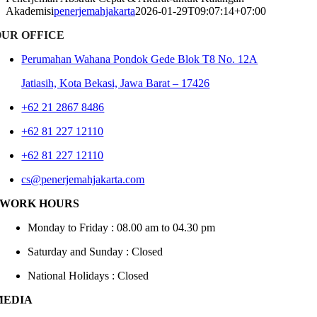
Akademisi
penerjemahjakarta
2026-01-29T09:07:14+07:00
OUR OFFICE
Perumahan Wahana Pondok Gede Blok T8 No. 12A
Jatiasih,
Kota Bekasi, Jawa Barat – 17426
+62 21 2867 8486
+62 81 227 12110
+62 81 227 12110
cs@penerjemahjakarta.com
WORK HOURS
Monday to Friday : 08.00 am to 04.30 pm
Saturday and Sunday : Closed
National Holidays : Closed
MEDIA