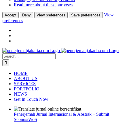
Read more about these purposes
View
Accept
Deny
View preferences
Save preferences
preferences
Skip
to
Search
content
for:
HOME
ABOUT US
SERVICES
PORTFOLIO
NEWS
Get In Touch Now
Penerjemah Jurnal Internasional & Abstrak – Submit
Scopus/WoS