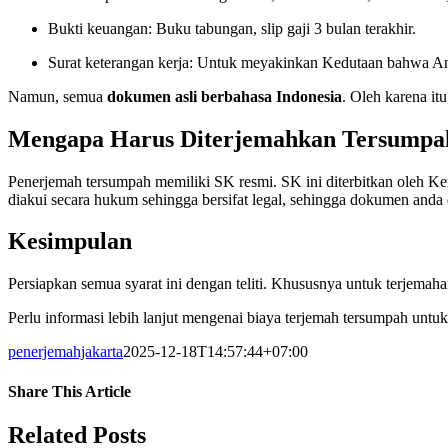
Bukti keuangan: Buku tabungan, slip gaji 3 bulan terakhir.
Surat keterangan kerja: Untuk meyakinkan Kedutaan bahwa Anda
Namun, semua
dokumen asli berbahasa Indonesia
. Oleh karena it
Mengapa Harus Diterjemahkan Tersumpa
Penerjemah tersumpah memiliki SK resmi. SK ini diterbitkan oleh K
diakui secara hukum sehingga bersifat legal, sehingga dokumen anda 
Kesimpulan
Persiapkan semua syarat ini dengan teliti. Khususnya untuk terjemaha
Perlu informasi lebih lanjut mengenai biaya terjemah tersumpah untu
penerjemahjakarta
2025-12-18T14:57:44+07:00
Share This Article
Facebook
X
LinkedIn
WhatsApp
Tumblr
Pinterest
Vk
Email
Related Posts