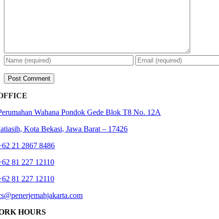
OFFICE
Perumahan Wahana Pondok Gede Blok T8 No. 12A
Jatiasih,
Kota Bekasi, Jawa Barat – 17426
+62 21 2867 8486
+62 81 227 12110
+62 81 227 12110
cs@penerjemahjakarta.com
ORK HOURS