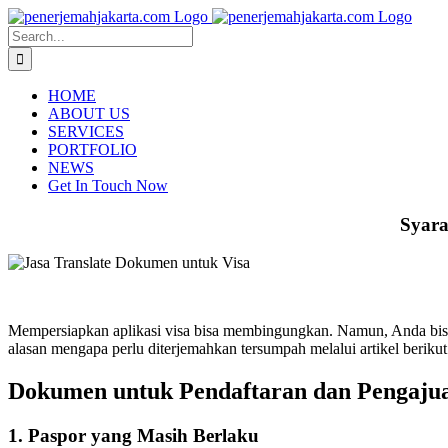
Skip
to
Search
content
for:
HOME
ABOUT US
SERVICES
PORTFOLIO
NEWS
Get In Touch Now
Syara
Mempersiapkan aplikasi visa bisa membingungkan. Namun, Anda bisa
alasan mengapa perlu diterjemahkan tersumpah melalui artikel berikut
Dokumen untuk Pendaftaran dan Pengajua
1. Paspor yang Masih Berlaku