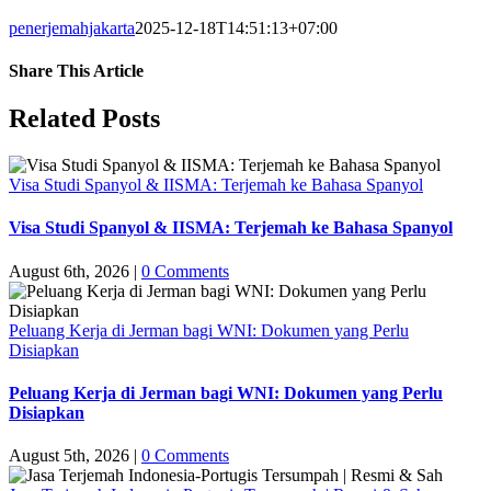
penerjemahjakarta
2025-12-18T14:51:13+07:00
Share This Article
Facebook
X
LinkedIn
WhatsApp
Tumblr
Pinterest
Vk
Email
Related Posts
Visa Studi Spanyol & IISMA: Terjemah ke Bahasa Spanyol
Visa Studi Spanyol & IISMA: Terjemah ke Bahasa Spanyol
August 6th, 2026
|
0 Comments
Peluang Kerja di Jerman bagi WNI: Dokumen yang Perlu
Disiapkan
Peluang Kerja di Jerman bagi WNI: Dokumen yang Perlu
Disiapkan
August 5th, 2026
|
0 Comments