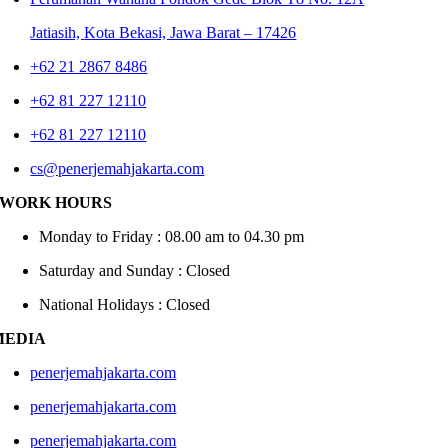
Jatiasih,
Kota Bekasi, Jawa Barat – 17426
+62 21 2867 8486
+62 81 227 12110
+62 81 227 12110
cs@penerjemahjakarta.com
WORK HOURS
Monday to Friday : 08.00 am to 04.30 pm
Saturday and Sunday : Closed
National Holidays : Closed
MEDIA
penerjemahjakarta.com
penerjemahjakarta.com
penerjemahjakarta.com