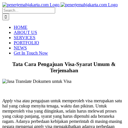
Skip
to
Search
content
for:
HOME
ABOUT US
SERVICES
PORTFOLIO
NEWS
Get In Touch Now
Tata Cara Pengajuan Visa-Syarat Umum &
Terjemahan
Apply
visa atau pengajuan untuk memperoleh visa merupakan satu
hal yang cukup menyita tenaga, waktu dan pikiran. Untuk
memperoleh visa yang diinginkan, selain harus melewati proses
yang cukup panjang, syarat yang harus dipenuhi ada beraneka
ragam. Adanya perbedaan kebijakan pemerintah di masing-masing
negara mengenai
apply
visa mengakibatkan adanya perbedaan