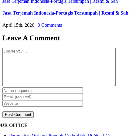
Jasa Terjemah Indonesia-Portugis Tersumpah | Resmi & Sah
Jasa Terjemah Indonesia-Portugis Tersumpah | Resmi & Sah
April 15th, 2026
|
0 Comments
Leave A Comment
Comment
OUR OFFICE
Perumahan Wahana Pondok Gede Blok T8 No. 12A