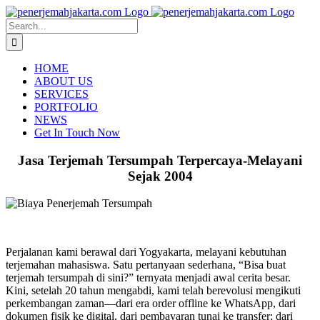
Skip
to
Search
content
for:
HOME
ABOUT US
SERVICES
PORTFOLIO
NEWS
Get In Touch Now
Jasa Terjemah Tersumpah Terpercaya-Melayani
Sejak 2004
Perjalanan kami berawal dari Yogyakarta, melayani kebutuhan
terjemahan mahasiswa. Satu pertanyaan sederhana, “Bisa buat
terjemah tersumpah di sini?” ternyata menjadi awal cerita besar.
Kini, setelah 20 tahun mengabdi, kami telah berevolusi mengikuti
perkembangan zaman—dari era order offline ke WhatsApp, dari
dokumen fisik ke digital, dari pembayaran tunai ke transfer; dari