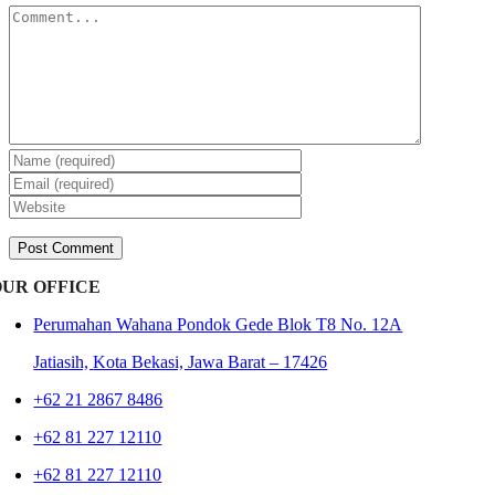
Comment
OUR OFFICE
Perumahan Wahana Pondok Gede Blok T8 No. 12A
Jatiasih,
Kota Bekasi, Jawa Barat – 17426
+62 21 2867 8486
+62 81 227 12110
+62 81 227 12110