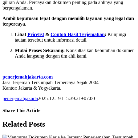
giliran Anda. Percayakan dokumen penting pada ahlinya yang
berpengalaman.
Ambil keputusan tepat dengan memilih layanan yang legal dan
terpercaya.
Lihat
Pricelist
&
Contoh Hasil Terjemahan
:
Kunjungi
tautan tersebut untuk informasi detail.
Mulai Proses Sekarang:
Konsultasikan kebutuhan dokumen
Anda langsung dengan tim ahli kami.
penerjemahjakarta.com
Jasa Terjemah Tersumpah Terpercaya Sejak 2004
Kantor: Jakarta & Yogyakarta.
penerjemahjakarta
2025-12-19T15:39:21+07:00
Share This Article
Facebook
X
LinkedIn
WhatsApp
Tumblr
Pinterest
Vk
Email
Related Posts