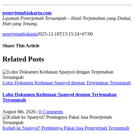
penerjemahjakarta.com
Layanan Penerjemah Tersumpah – Hasil Terjemahan yang Diakui,
Hati yang Tenang.
penerjemahjakarta
2025-12-18T15:15:24+07:00
Share This Article
Facebook
X
LinkedIn
WhatsApp
Tumblr
Pinterest
Vk
Email
Related Posts
Lolos Dokumen Kedutaan Spanyol dengan Terjemahan Tersumpah
Lolos Dokumen Kedutaan Spanyol dengan Terjemahan
Tersumpah
August 8th, 2026
|
0 Comments
Kuliah ke Spanyol? Pentingnya Pakai Jasa Penerjemah Tersumpah