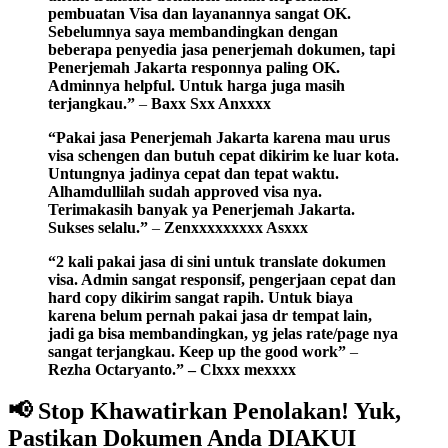
pembuatan Visa dan layanannya sangat OK.
Sebelumnya saya membandingkan dengan
beberapa penyedia jasa penerjemah dokumen, tapi
Penerjemah Jakarta responnya paling OK.
Adminnya helpful. Untuk harga juga masih
terjangkau.”
–
Baxx Sxx Anxxxx
“Pakai jasa Penerjemah Jakarta karena mau urus
visa schengen dan butuh cepat dikirim ke luar kota.
Untungnya jadinya cepat dan tepat waktu.
Alhamdullilah sudah approved visa nya.
Terimakasih banyak ya Penerjemah Jakarta.
Sukses selalu.”
–
Zenxxxxxxxxx Asxxx
“2 kali pakai jasa di sini untuk translate dokumen
visa. Admin sangat responsif, pengerjaan cepat dan
hard copy dikirim sangat rapih. Untuk biaya
karena belum pernah pakai jasa dr tempat lain,
jadi ga bisa membandingkan, yg jelas rate/page nya
sangat terjangkau. Keep up the good work”
–
Rezha Octaryanto.” – Clxxx mexxxx
📢
Stop Khawatirkan Penolakan! Yuk,
Pastikan Dokumen Anda DIAKUI