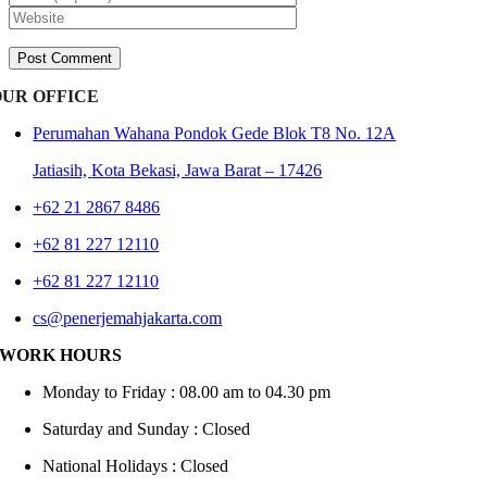
OUR OFFICE
Perumahan Wahana Pondok Gede Blok T8 No. 12A
Jatiasih,
Kota Bekasi, Jawa Barat – 17426
+62 21 2867 8486
+62 81 227 12110
+62 81 227 12110
cs@penerjemahjakarta.com
WORK HOURS
Monday to Friday : 08.00 am to 04.30 pm
Saturday and Sunday : Closed
National Holidays : Closed