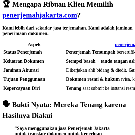
🏆
Mengapa Ribuan Klien Memilih
penerjemahjakarta.com
?
Kami lebih dari sekadar jasa terjemahan. Kami adalah jaminan
penerimaan dokumen.
Aspek
penerjem
Status Penerjemah
Penerjemah Tersumpah
bersertif
Keluaran Dokumen
Stempel basah + tanda tangan asli
Jaminan Akurasi
Dikerjakan ahli bidang & diedit.
Gar
Tujuan Penggunaan
Dokumen resmi & hukum
(visa, k
Kepercayaan Diri
Tenang
saat submit ke instansi resm
🗣️
Bukti Nyata: Mereka Tenang karena
Hasilnya Diakui
“Saya menggunakan jasa Penerjemah Jakarta
untuk translate dokumen untuk keperluan