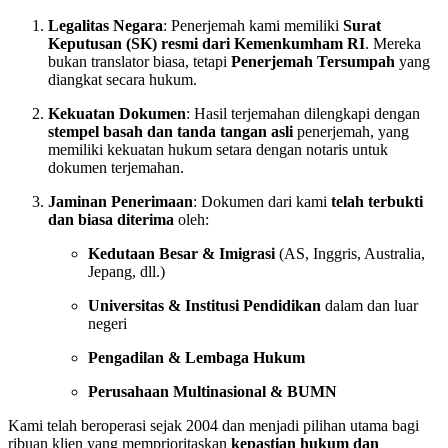
Legalitas Negara
: Penerjemah kami memiliki
Surat
Keputusan (SK) resmi dari Kemenkumham RI
. Mereka
bukan translator biasa, tetapi
Penerjemah Tersumpah
yang
diangkat secara hukum.
Kekuatan Dokumen
: Hasil terjemahan dilengkapi dengan
stempel basah dan tanda tangan asli
penerjemah, yang
memiliki kekuatan hukum setara dengan notaris untuk
dokumen terjemahan.
Jaminan Penerimaan
: Dokumen dari kami
telah terbukti
dan biasa diterima
oleh:
Kedutaan Besar & Imigrasi
(AS, Inggris, Australia,
Jepang, dll.)
Universitas & Institusi Pendidikan
dalam dan luar
negeri
Pengadilan & Lembaga Hukum
Perusahaan Multinasional & BUMN
Kami telah beroperasi sejak 2004 dan menjadi pilihan utama bagi
ribuan klien yang memprioritaskan
kepastian hukum dan