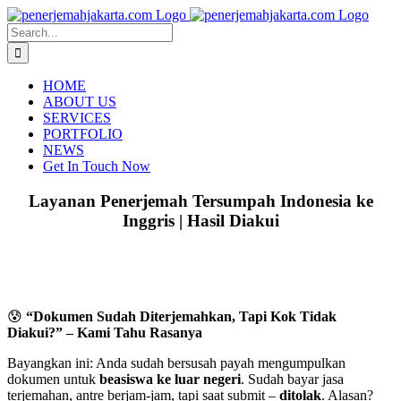
Skip
to
Search
content
for:
HOME
ABOUT US
SERVICES
PORTFOLIO
NEWS
Get In Touch Now
Layanan Penerjemah Tersumpah Indonesia ke
Inggris | Hasil Diakui
😰
“Dokumen Sudah Diterjemahkan, Tapi Kok Tidak
Diakui?” – Kami Tahu Rasanya
Bayangkan ini: Anda sudah bersusah payah mengumpulkan
dokumen untuk
beasiswa ke luar negeri
. Sudah bayar jasa
terjemahan, antre berjam-jam, tapi saat submit –
ditolak
. Alasan?