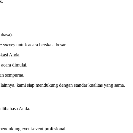
s.
ahasa).
te survey
untuk acara berskala besar.
okasi Anda.
 acara dimulai.
lan sempurna.
a lainnya, kami siap mendukung dengan standar kualitas yang sama.
ultibahasa Anda.
mendukung event-event profesional.