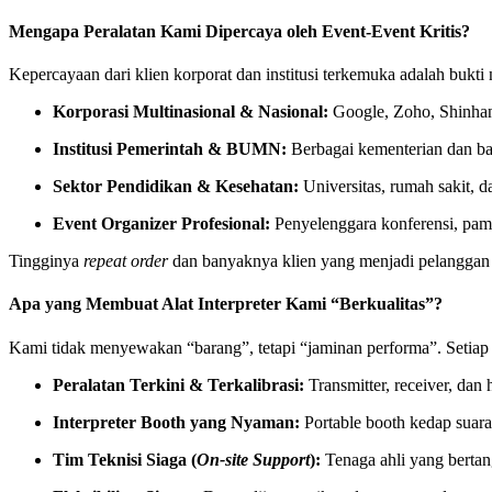
Mengapa Peralatan Kami Dipercaya oleh Event-Event Kritis?
Kepercayaan dari klien korporat dan institusi terkemuka adalah bukti
Korporasi Multinasional & Nasional:
Google, Zoho, Shinha
Institusi Pemerintah & BUMN:
Berbagai kementerian dan ba
Sektor Pendidikan & Kesehatan:
Universitas, rumah sakit, d
Event Organizer Profesional:
Penyelenggara konferensi, pame
Tingginya
repeat order
dan banyaknya klien yang menjadi pelanggan t
Apa yang Membuat Alat Interpreter Kami “Berkualitas”?
Kami tidak menyewakan “barang”, tetapi “jaminan performa”. Setia
Peralatan Terkini & Terkalibrasi:
Transmitter, receiver, dan
Interpreter Booth yang Nyaman:
Portable booth kedap suara 
Tim Teknisi Siaga (
On-site Support
):
Tenaga ahli yang bertan