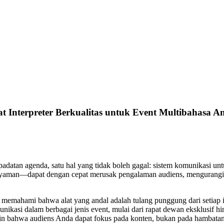
at Interpreter Berkualitas untuk Event Multibahasa A
padatan agenda, satu hal yang tidak boleh gagal: sistem komunikasi unt
nyaman—dapat dengan cepat merusak pengalaman audiens, mengurangi ke
memahami bahwa alat yang andal adalah tulang punggung dari setiap in
asi dalam berbagai jenis event, mulai dari rapat dewan eksklusif hing
amin bahwa audiens Anda dapat fokus pada konten, bukan pada hambatan