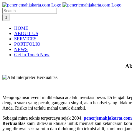
Skip
to
Search
content
for:
HOME
ABOUT US
SERVICES
PORTFOLIO
NEWS
Get In Touch Now
Al
Mengorganisir event multibahasa adalah investasi besar. Di tengah ke
dengan suara yang pecah, gangguan sinyal, atau headset yang tidak 
Anda. Risiko ini terlalu mahal untuk diambil.
Sebagai mitra teknis terpercaya sejak 2004,
penerjemahjakarta.com
Berkualitas
kami didesain khusus untuk memastikan kelancaran komunik
yang dirawat secara rutin dan didukung tim teknisi ahli, kami menj