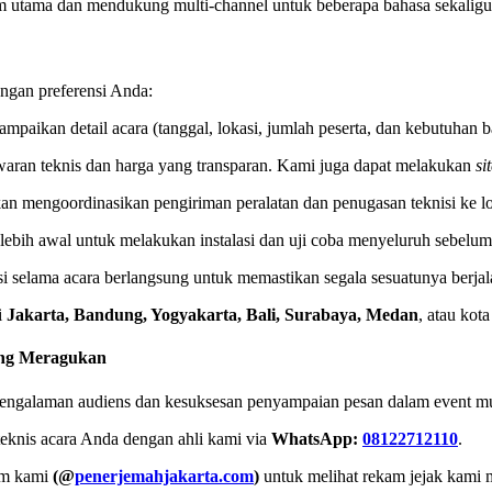
m utama dan mendukung multi-channel untuk beberapa bahasa sekaligu
ngan preferensi Anda:
paikan detail acara (tanggal, lokasi, jumlah peserta, dan kebutuhan b
ran teknis dan harga yang transparan. Kami juga dapat melakukan
si
kan mengoordinasikan pengiriman peralatan dan penugasan teknisi ke l
lebih awal untuk melakukan instalasi dan uji coba menyeluruh sebelum
si selama acara berlangsung untuk memastikan segala sesuatunya berja
i
Jakarta, Bandung, Yogyakarta, Bali, Surabaya, Medan
, atau kot
ang Meragukan
ada pengalaman audiens dan kesuksesan penyampaian pesan dalam event m
eknis acara Anda dengan ahli kami via
WhatsApp:
08122712110
.
am kami
(@
penerjemahjakarta.com
)
untuk melihat rekam jejak kami 