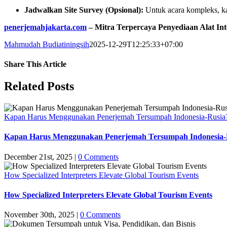
Jadwalkan Site Survey (Opsional):
Untuk acara kompleks, k
penerjemahjakarta.com
– Mitra Terpercaya Penyediaan Alat In
Mahmudah Budiatiningsih
2025-12-29T12:25:33+07:00
Share This Article
Facebook
X
LinkedIn
WhatsApp
Tumblr
Pinterest
Vk
Email
Related Posts
Kapan Harus Menggunakan Penerjemah Tersumpah Indonesia-Rusia
Kapan Harus Menggunakan Penerjemah Tersumpah Indonesia-
December 21st, 2025
|
0 Comments
How Specialized Interpreters Elevate Global Tourism Events
How Specialized Interpreters Elevate Global Tourism Events
November 30th, 2025
|
0 Comments