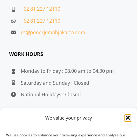
+62 81 227 12110
+62 81 227 12110
cs@penerjemahjakarta.com
WORK HOURS
Monday to Friday : 08.00 am to 04.30 pm
Saturday and Sunday : Closed
National Holidays : Closed
MEDIA
We value your privacy
penerjemahjakarta.com
We use cookies to enhance your browsing experience and analyse our