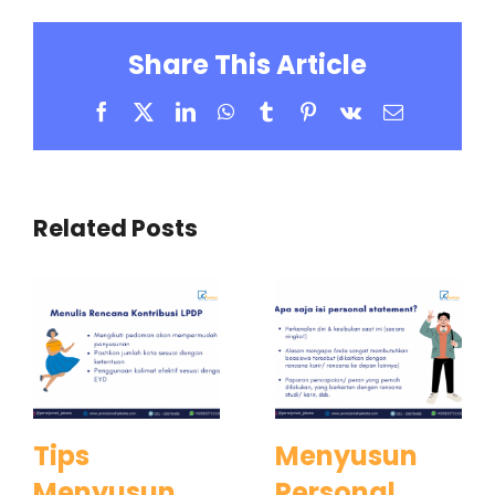
Share This Article
Facebook
X
LinkedIn
WhatsApp
Tumblr
Pinterest
Vk
Email
Related Posts
Tips
Menyusun
Menyusun
Personal