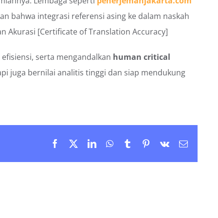
lmiahnya. Lembaga seperti
penerjemahjakarta.com
n bahwa integrasi referensi asing ke dalam naskah
Akurasi [Certificate of Translation Accuracy]
 efisiensi, serta mengandalkan
human critical
i juga bernilai analitis tinggi dan siap mendukung
Facebook
X
LinkedIn
WhatsApp
Tumblr
Pinterest
Vk
Email