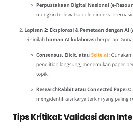
Perpustakaan Digital Nasional (e-Resour
mungkin terlewatkan oleh indeks internasio
Lapisan 2: Eksplorasi & Pemetaan dengan AI (A
Di sinilah
human AI kolaborasi
berperan. Gunak
Consensus, Elicit, atau
Scite.ai
:
Gunakan t
penelitian langsung, menemukan paper ber
topik.
ResearchRabbit atau Connected Papers:
mengidentifikasi karya terkini yang paling r
Tips Kritikal: Validasi dan Int