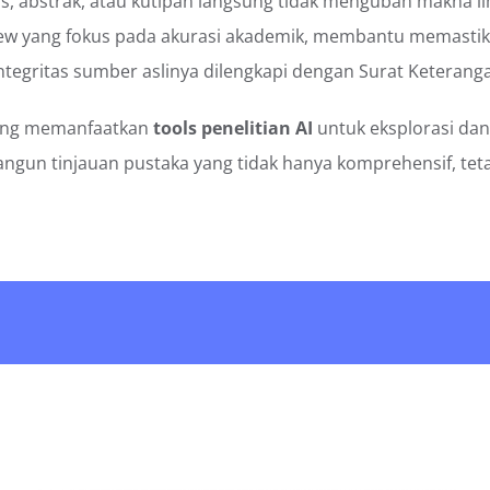
is, abstrak, atau kutipan langsung tidak mengubah makna i
iew yang fokus pada akurasi akademik, membantu memastika
gritas sumber aslinya dilengkapi dengan Surat Keterangan 
ng memanfaatkan
tools penelitian AI
untuk eksplorasi dan
gun tinjauan pustaka yang tidak hanya komprehensif, tetap